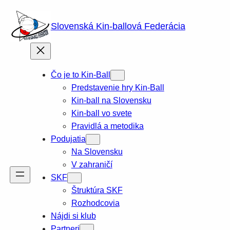
Prejsť
na
Slovenská Kin-ballová Federácia
obsah
Čo je to Kin-Ball
Predstavenie hry Kin-Ball
Kin-ball na Slovensku
Kin-ball vo svete
Pravidlá a metodika
Podujatia
Na Slovensku
V zahraničí
SKF
Štruktúra SKF
Rozhodcovia
Nájdi si klub
Partneri