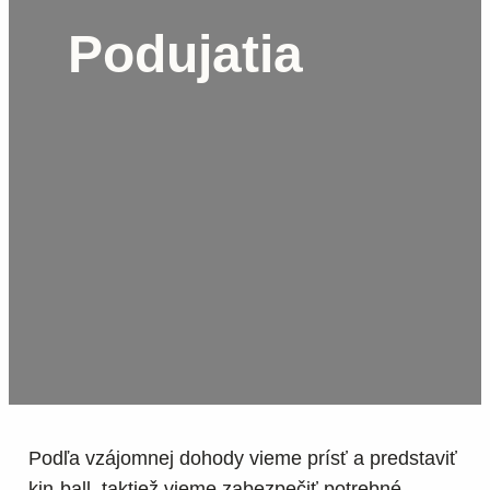
Podujatia
Podľa vzájomnej dohody vieme prísť a predstaviť
kin-ball, taktiež vieme zabezpečiť potrebné