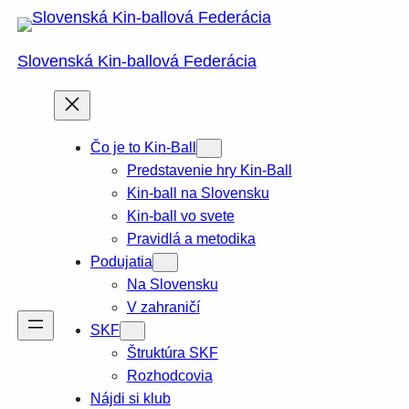
Prejsť
na
Slovenská Kin-ballová Federácia
obsah
Čo je to Kin-Ball
Predstavenie hry Kin-Ball
Kin-ball na Slovensku
Kin-ball vo svete
Pravidlá a metodika
Podujatia
Na Slovensku
V zahraničí
SKF
Štruktúra SKF
Rozhodcovia
Nájdi si klub