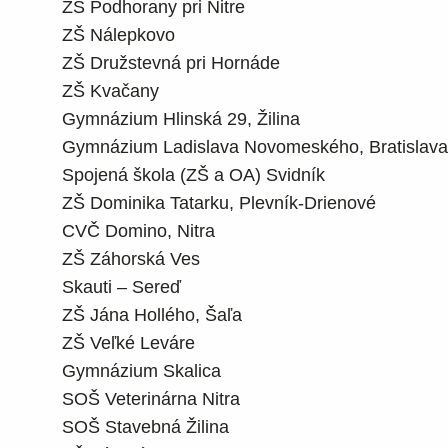
ZŠ Podhorany pri Nitre
ZŠ Nálepkovo
ZŠ Družstevná pri Hornáde
ZŠ Kvačany
Gymnázium Hlinská 29, Žilina
Gymnázium Ladislava Novomeského, Bratislava
Spojená škola (ZŠ a OA) Svidník
ZŠ Dominika Tatarku, Plevník-Drienové
CVČ Domino, Nitra
ZŠ Záhorská Ves
Skauti – Sereď
ZŠ Jána Hollého, Šaľa
ZŠ Veľké Leváre
Gymnázium Skalica
SOŠ Veterinárna Nitra
SOŠ Stavebná Žilina