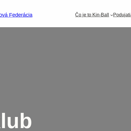
lová Federácia
Čo je to Kin-Ball
Podujati
klub