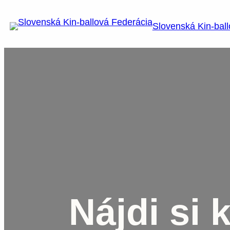
Prejsť
na
Slovenská Kin-bal
obsah
Nájdi si 