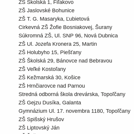
ZŠ Školská 1, Fiľakovo
ZŠ Jaslovské Bohunice
ZŠ T. G. Masaryka, Ľubietová
Cirkevná ZŠ Žofie Bosniakovej, Šurany
Súkromná ZŠ, Ul. SNP 96, Nová Dubnica
ZŠ Ul. Jozefa Kronera 25, Martin
ZŠ Holubyho 15, Piešťany
ZŠ Školská 29, Bánovce nad Bebravou
ZŠ Veľké Kostoľany
ZŠ Kežmarská 30, Košice
ZŠ Hrnčiarovce nad Parnou
Stredná odborná škola drevárska, Topoľčany
ZŠ Gejzu Dusíka, Galanta
Gymnázium Ul. 17. novembra 1180, Topoľčany
ZŠ Spišský Hrušov
ZŠ Liptovský Ján