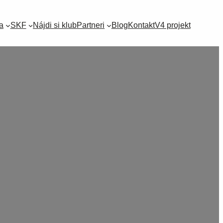
a
SKF
Nájdi si klub
Partneri
Blog
Kontakt
V4 projekt