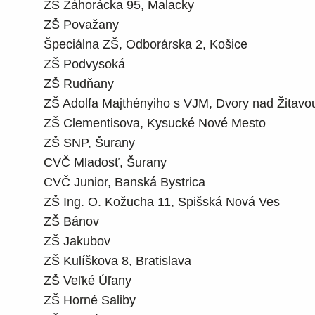
ZŠ Záhorácka 95, Malacky
ZŠ Považany
Špeciálna ZŠ, Odborárska 2, Košice
ZŠ Podvysoká
ZŠ Rudňany
ZŠ Adolfa Majthényiho s VJM, Dvory nad Žitavo
ZŠ Clementisova, Kysucké Nové Mesto
ZŠ SNP, Šurany
CVČ Mladosť, Šurany
CVČ Junior, Banská Bystrica
ZŠ Ing. O. Kožucha 11, Spišská Nová Ves
ZŠ Bánov
ZŠ Jakubov
ZŠ Kulíškova 8, Bratislava
ZŠ Veľké Úľany
ZŠ Horné Saliby